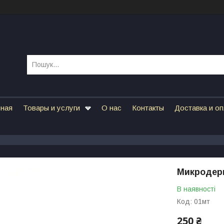
вная
Товары и услуги
О нас
Контакты
Доставка и о
Микродерм
В наявності
Код:
01мт
250 ₴