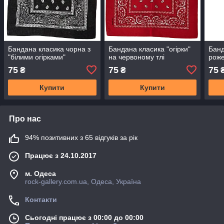
Бандана класика чорна з
Бандана класика "огiрки"
Банд
"білими огірками"
на червоному тлі
рож
75
75
75
₴
₴
Купити
Купити
Про нас
94% позитивних з 65 відгуків за рік
Працює з 24.10.2017
м. Одеса
rock-gallery.com.ua, Одеса, Україна
Контакти
Сьогодні працює з 00:00 до 00:00