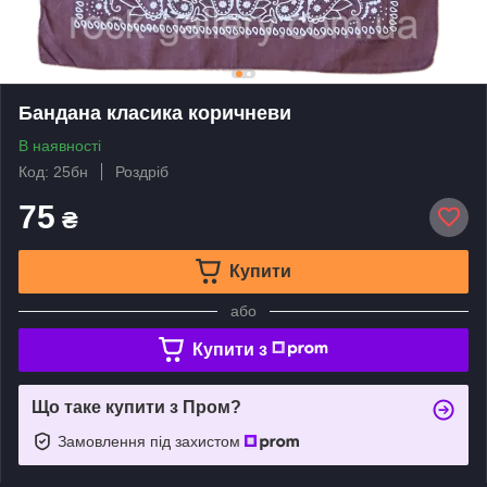
Бандана класика коричневи
В наявності
Код: 25бн
Роздріб
75
₴
Купити
або
Купити з
Що таке купити з Пром?
Замовлення під захистом