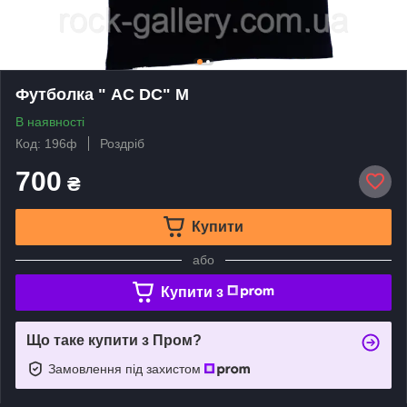
Футболка " AC DC" M
В наявності
Код: 196ф
Роздріб
700
₴
Купити
або
Купити з
Що таке купити з Пром?
Замовлення під захистом